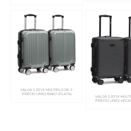
OLIVA)
VALIJA S 20"(X MÚLTIPLO DE 2-
PRECIO UNID) BAKÚ (PLATA)
VALIJA S 20"(X MÚLT
PRECIO UNID) VEGA