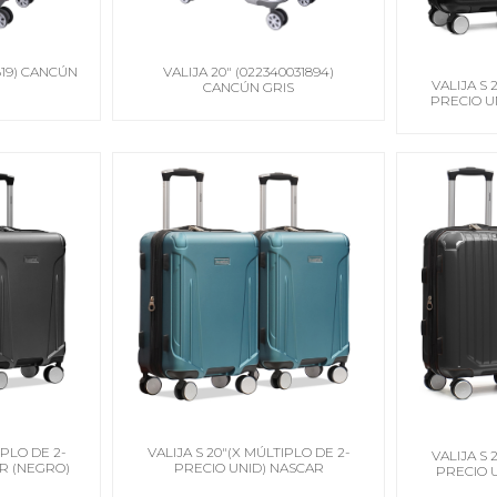
819) CANCÚN
VALIJA 20" (022340031894)
VALIJA S 
CANCÚN GRIS
PRECIO U
IPLO DE 2-
VALIJA S 20"(X MÚLTIPLO DE 2-
VALIJA S 
R (NEGRO)
PRECIO UNID) NASCAR
PRECIO 
(TURQUESA)