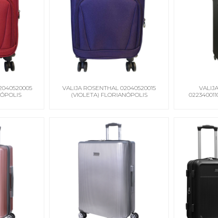
2040520005
VALIJA ROSENTHAL 02040520015
VALIJA
NÓPOLIS
(VIOLETA) FLORIANÓPOLIS
02234001