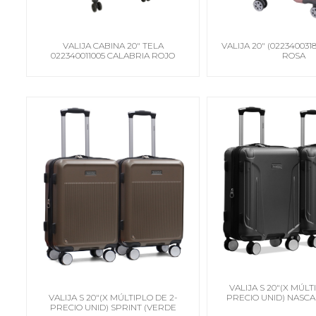
VALIJA CABINA 20" TELA
VALIJA 20" (022340031
022340011005 CALABRIA ROJO
ROSA
VALIJA S 20"(X MÚLT
VALIJA S 20"(X MÚLTIPLO DE 2-
PRECIO UNID) NASCA
PRECIO UNID) SPRINT (VERDE