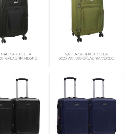
 CABINA 20" TELA
VALIJA CABINA 20" TELA
1001 CALABRIA NEGRO
022340011003 CALABRIA VERDE