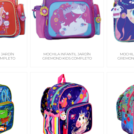
 JARDÍN
MOCHILA INFANTIL JARDÍN
MOCHIL
OMPLETO
GREMOND KIDS COMPLETO
GREMOND
GATITO