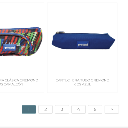
RA CLÁSICA GREMOND
CARTUCHERA TUBO GREMOND
DS CAMALEÓN
KIDS AZUL
1
2
3
4
5
>