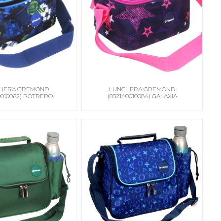
HERA GREMOND
LUNCHERA GREMOND
0010062) POTRERO
(052140010084) GALAXIA