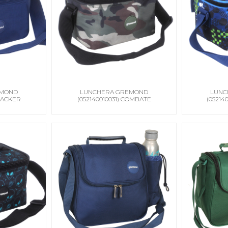
EMOND
LUNCHERA GREMOND
LUNC
TRACKER
(052140010031) COMBATE
(05214