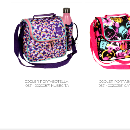
COOLER PORTABOTELLA
COOLER PORTAB
(052140020087) NUBECITA
(052140020096) C