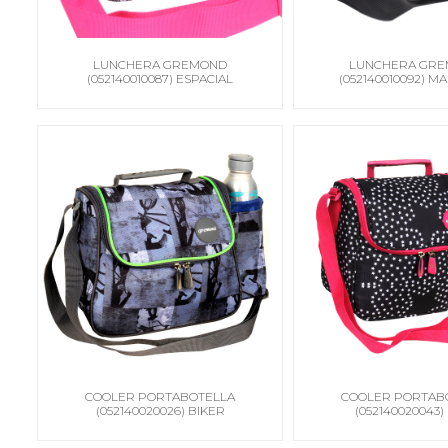
LUNCHERA GREMOND
LUNCHERA GR
(052140010087) ESPACIAL
(052140010092) M
COOLER PORTABOTELLA
COOLER PORTAB
(052140020026) BIKER
(052140020043)