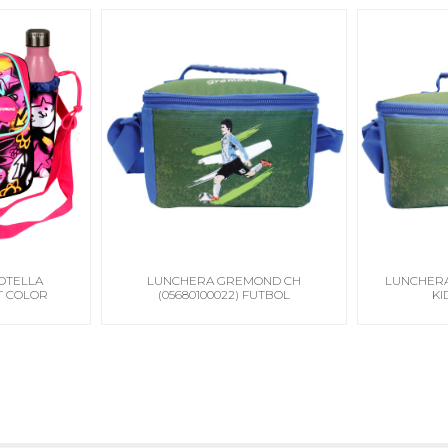
OTELLA
LUNCHERA GREMOND CH
LUNCHER
AT COLOR
(05680100022) FUTBOL
KI