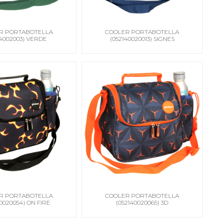
R PORTABOTELLA
COOLER PORTABOTELLA
14002003) VERDE
(052140020013) SIGNES
R PORTABOTELLA
COOLER PORTABOTELLA
40020054) ON FIRE
(052140020065) 3D