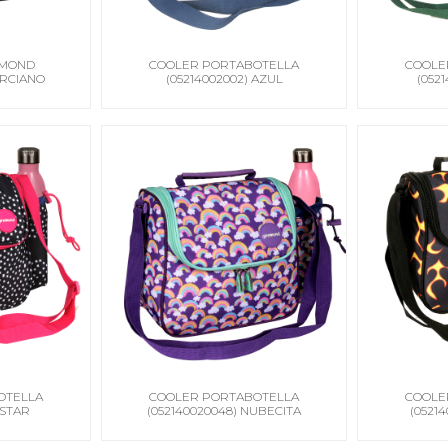
EMOND
COOLER PORTABOTELLA
COOLE
ARCIANO
(05214002002) AZUL
(052
OTELLA
COOLER PORTABOTELLA
COOLE
 STAR
(052140020048) NUBECITA
(0521
(CIERRE VERDE)